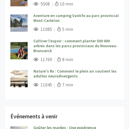
;
Vues;
Temps de lecture:
5508
10 min
Aventure en camping Vanlife au parc provincial
Mont-Carleton
;
Vues;
Temps de lecture:
11085
5 min
Cultiver l’espoir : comment planter 500 000
arbres dans les parcs provinciaux du Nouveau-
Brunswick
;
Vues;
Temps de lecture:
11769
8 min
Nature's Rx : Comment le plein air soutient les
adultes neurodivergents
;
Vues;
Temps de lecture:
11045
7 min
Événements à venir
Goûter les marées - Une expérience