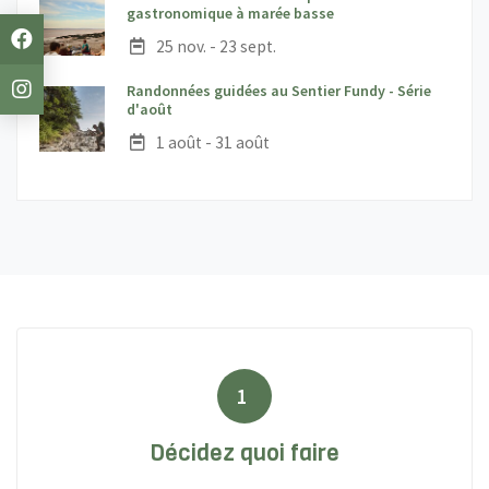
;
gastronomique à marée basse
Date :
25 nov. - 23 sept.
Randonnées guidées au Sentier Fundy - Série
;
d'août
Date :
1 août - 31 août
1
Décidez quoi faire