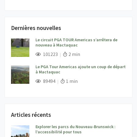
Dernières nouvelles
Le circuit PGA TOUR Americas s’arrêtera de
nouveau à Mactaquac
;
Vues;
Temps de lecture:
101223
2 min
Le PGA Tour Americas ajoute un coup de départ
à Mactaquac
;
Vues;
Temps de lecture:
89494
1 min
Articles récents
Explorer les parcs du Nouveau-Brunswick :
l’accessibilité pour tous