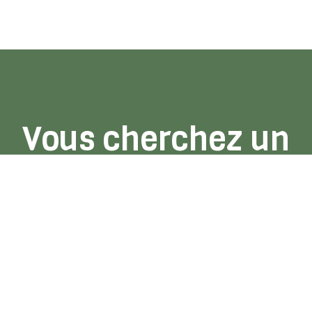
Vous cherchez un
endroit où dormir?
Montez la tente, venez en VR ou prenez
tout simplement une réservation dans
un de nos établissements
d’hébergement.