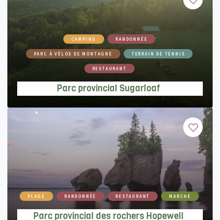
Parc provincial Sugarloaf
CAMPING
RANDONNÉE
PARC À VÉLOS DE MONTAGNE
TERRAIN DE TENNIS
RESTAURANT
Parc provincial Sugarloaf
Parc provincial des rochers Hopewell
PLAGE
RANDONNÉE
RESTAURANT
MARCHE
Parc provincial des rochers Hopewell