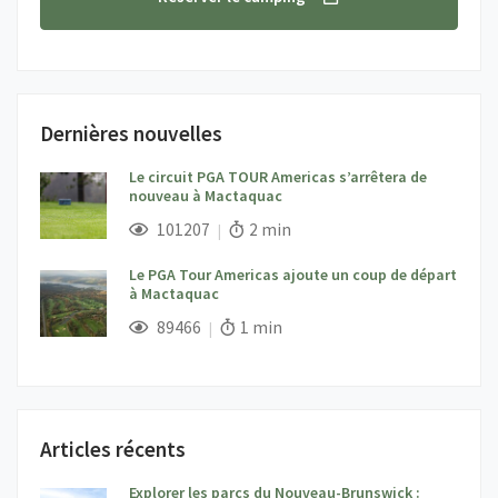
Dernières nouvelles
Le circuit PGA TOUR Americas s’arrêtera de
nouveau à Mactaquac
;
Vues;
Temps de lecture:
101207
2 min
Le PGA Tour Americas ajoute un coup de départ
à Mactaquac
;
Vues;
Temps de lecture:
89466
1 min
Articles récents
Explorer les parcs du Nouveau-Brunswick :