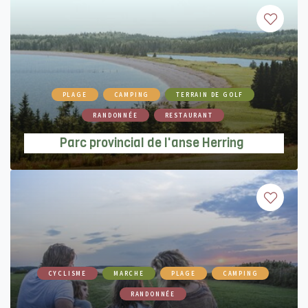
Parc provincial de l'anse Herring
PLAGE
CAMPING
TERRAIN DE GOLF
RANDONNÉE
RESTAURANT
Parc provincial de l'anse Herring
Parc provincial de la plage Murray
CYCLISME
MARCHE
PLAGE
CAMPING
RANDONNÉE