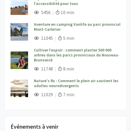
l’accessibilité pour tous
;
Vues;
Temps de lecture:
5456
10 min
Aventure en camping Vanlife au parc provincial
Mont-Carleton
;
Vues;
Temps de lecture:
11045
5 min
Cultiver l’espoir : comment planter 500 000
arbres dans les parcs provinciaux du Nouveau-
Brunswick
;
Vues;
Temps de lecture:
11748
8 min
Nature's Rx : Comment le plein air soutient les
adultes neurodivergents
;
Vues;
Temps de lecture:
11029
7 min
Événements à venir