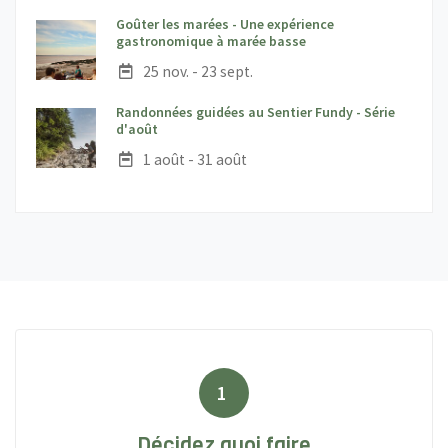
Goûter les marées - Une expérience
;
gastronomique à marée basse
Date :
25 nov. - 23 sept.
Randonnées guidées au Sentier Fundy - Série
;
d'août
Date :
1 août - 31 août
1
Décidez quoi faire