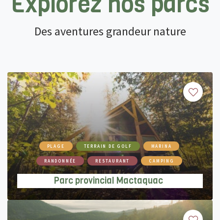
Explorez nos parcs
Des aventures grandeur nature
Parc provincial Mactaquac
PLAGE
TERRAIN DE GOLF
MARINA
RANDONNÉE
RESTAURANT
CAMPING
Parc provincial Mactaquac