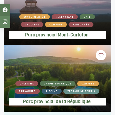
Parc provincial Mont-Carleton
OUVRE BIENTÔT
RESTAURANT
CAFÉ
CYCLISME
CAMPING
RANDONNÉE
Parc provincial Mont-Carleton
Parc provincial de la République
CYCLISME
JARDIN BOTANIQUE
CAMPING
RANDONNÉE
PISCINE
TERRAIN DE TENNIS
Parc provincial de la République