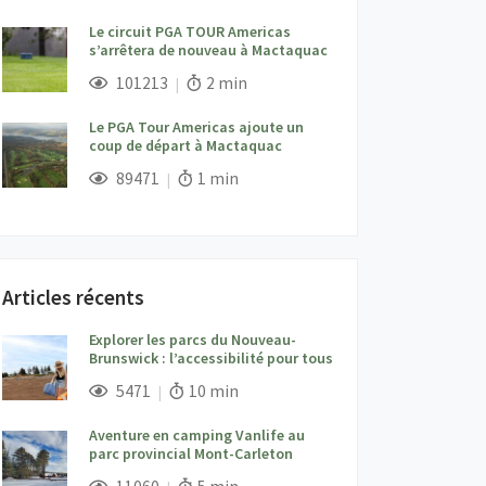
Le circuit PGA TOUR Americas
s’arrêtera de nouveau à Mactaquac
;
Vues;
Temps de lecture:
101213
2 min
Le PGA Tour Americas ajoute un
coup de départ à Mactaquac
;
Vues;
Temps de lecture:
89471
1 min
Articles récents
Explorer les parcs du Nouveau-
Brunswick : l’accessibilité pour tous
;
Vues;
Temps de lecture:
5471
10 min
Aventure en camping Vanlife au
parc provincial Mont-Carleton
;
Vues;
Temps de lecture: