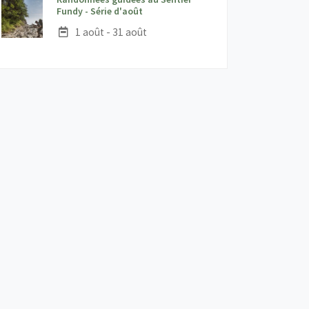
;
Fundy - Série d'août
Date :
1 août - 31 août