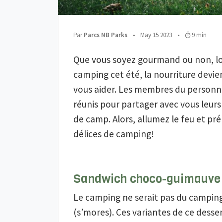
;
Publié le
;
Temps de le
Par
Parcs NB Parks
•
May 15 2023
•
9 min
Que vous soyez gourmand ou non, lo
camping cet été, la nourriture devi
vous aider. Les membres du personn
réunis pour partager avec vous leurs 
de camp. Alors, allumez le feu et p
délices de camping!
Sandwich choco-guimauve
Le camping ne serait pas du campi
(s’mores). Ces variantes de ce desse