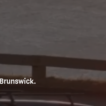
-Brunswick.
|