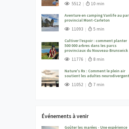
;
Vues;
Temps de lecture:
5512
10 min
Aventure en camping Vanlife au par
provincial Mont-Carleton
;
Vues;
Temps de lecture:
11093
5 min
Cultiver l’espoir : comment planter
500 000 arbres dans les parcs
provinciaux du Nouveau-Brunswick
;
Vues;
Temps de lecture:
11776
8 min
Nature's Rx : Comment le plein air
soutient les adultes neurodivergen
;
Vues;
Temps de lecture:
11052
7 min
Événements à venir
Goûter les marées - Une expérience