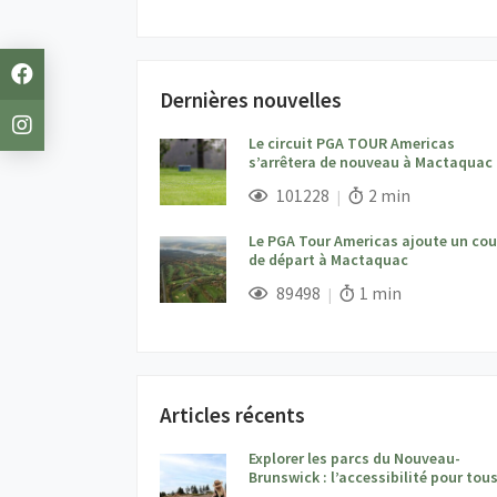
Dernières nouvelles
Le circuit PGA TOUR Americas
s’arrêtera de nouveau à Mactaquac
;
Vues;
Temps de lecture
101228
2 min
Le PGA Tour Americas ajoute un co
de départ à Mactaquac
;
Vues;
Temps de lecture:
89498
1 min
Articles récents
Explorer les parcs du Nouveau-
Brunswick : l’accessibilité pour tou