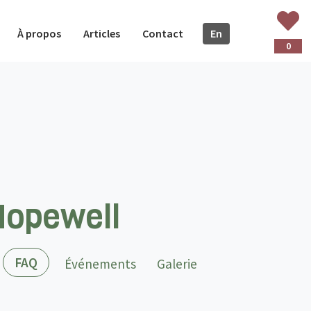
À propos
Articles
Contact
En
glish
0
Hopewell
(actif)
FAQ
Événements
Galerie