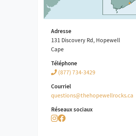
Adresse
131 Discovery Rd, Hopewell
Cape
Téléphone
(877) 734-3429
Courriel
ac.skcorllewepoheht@snoitseuq
Réseaux sociaux