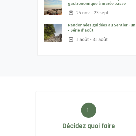
;
gastronomique à marée basse
Date :
25 nov. - 23 sept.
Randonnées guidées au Sentier Fun
;
- Série d'août
Date :
1 août - 31 août
1
Décidez quoi faire