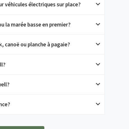
r véhicules électriques sur place?
ou la marée basse en premier?
, canoë ou planche à pagaie?
ll?
ell?
ance?